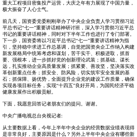
重大工程项目密集投产运营，大庆之年有力展现了中国力量，
极大振奋了人心士气。
前几天，国资委党委刚刚举办了中央企业负责人学习贯彻习近
平总书记“七一”重要讲话精神研讨班，深入学习贯彻习近平总
书记的重要讲话精神，同时对下半年工作也进行了专门部署。
下一步，国资委将以习近平总书记“七一”重要讲话精神为指
引，坚持稳中求进工作总基调，自觉把国资央企工作纳入构建
新发展格局中统筹考虑和谋划，苦干实干、积极进取，抓首
要、强根本，进一步抓好党的创新理论武装；抓基础、谋长
远，扎实推动企业高质量发展；抓紧要、善攻坚，坚决落实改
革创新重点任务；抓安全、防风险，切实筑牢安全发展的基
石；抓保障、扬优势，全面提升企业党的建设工作质量，确保
实现各项目标任务，实现“十四五”良好开局，为国民经济平稳
健康发展作出积极贡献。
下面，我愿意回答记者朋友们的提问。谢谢。
中央广播电视总台央视记者:
从主要数据上看，今年上半年中央企业的经营数据业绩表现得
是非常良好，主要原因是什么？另外上半年中央企业有哪些新