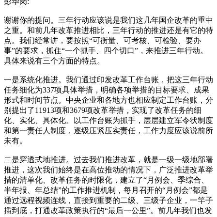
彭华岗:
谢谢你的提问。三年行动应该说是我们这几年国企改革的重中
之重。和前几年改革推进相比，三年行动的推进还是有它的特
点。我们经常讲，要按照“可衡量、可考核、可检验、要办
事”的要求，抓住“一个抓手、四个切口”，来推进三年行动。
具体来说有三个方面的特点。
一是系统化推进。我们通过印发改革工作台账，把这三年行动
任务细化为337项具体举措，明确各项举措的目标要求、成果
形式和时间节点。中央企业和各地方也相应制定工作台账，分
别提出了11913项和3679项改革举措，实现了改革任务的细
化、实化、具体化。以工作台账为抓手，层层建立军令状制度
和第一责任人制度，逐级压紧压实责任，工作力度应该说前所
未有。
二是穿透式地推进。过去我们推进改革，就是一级一级地部署
推进，这次我们始终是在高位推动的情况下，广泛推进改革举
措的清单化、改革任务的时限化，建立了“月例会、季综合、
半年报、年总结”的工作推进机制，每月召开的“月例会”都是
通过远程视频连线，直接到重要的二级、三级子企业，一竿子
插到底，打通改革政策执行的“最后一公里”。前几年我们也发