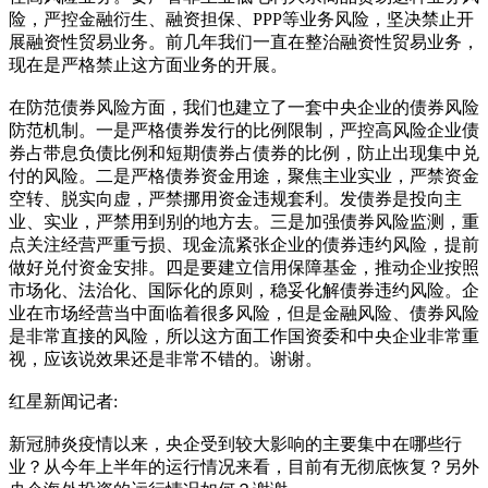
险，严控金融衍生、融资担保、PPP等业务风险，坚决禁止开
展融资性贸易业务。前几年我们一直在整治融资性贸易业务，
现在是严格禁止这方面业务的开展。
在防范债券风险方面，我们也建立了一套中央企业的债券风险
防范机制。一是严格债券发行的比例限制，严控高风险企业债
券占带息负债比例和短期债券占债券的比例，防止出现集中兑
付的风险。二是严格债券资金用途，聚焦主业实业，严禁资金
空转、脱实向虚，严禁挪用资金违规套利。发债券是投向主
业、实业，严禁用到别的地方去。三是加强债券风险监测，重
点关注经营严重亏损、现金流紧张企业的债券违约风险，提前
做好兑付资金安排。四是要建立信用保障基金，推动企业按照
市场化、法治化、国际化的原则，稳妥化解债券违约风险。企
业在市场经营当中面临着很多风险，但是金融风险、债券风险
是非常直接的风险，所以这方面工作国资委和中央企业非常重
视，应该说效果还是非常不错的。谢谢。
红星新闻记者:
新冠肺炎疫情以来，央企受到较大影响的主要集中在哪些行
业？从今年上半年的运行情况来看，目前有无彻底恢复？另外