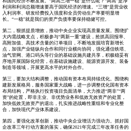
和国民经济不断发展。“两高三增一稳”是什么呢？“两高”是净
利润和利润总额增速要高于国民经济的增速。“三增”是营业收
入利润率、研发经费投入强度和全员劳动生产率要明显增
长。“一稳”就是我们的资产负债率要保持稳健可控。
第二，狠抓提质增效，推动中央企业实现高质量发展。围绕扩
大内需战略支点，积极参与“两新一重”建设，抢抓高回报率、
高附加值、高技术含量的订单项目，不断地发掘培育新增长
点，加强产业链纵向合作和同行业横向协同，强化通信铁塔、
油气管网、港口码头等行业的基础设施共建共享，积极稳妥有
序地开展国际化经营，在基础设施建设、能源资源开发、装备
制造等领域，开展更高水平的对外合作。
第三，要加大结构调整，推动国有资本布局持续优化。围绕构
建新发展格局，服务国家重大战略，进一步调整优化国有资本
布局结构，严格执行投资项目负面清单，大力推进“两非”“两
资”的处置，即非主业、非优势业务和低效无效资产的处置，
加快低效无效资产的退出，扎实推进战略性重组和专业化整
合，加快现代产业体系建设。
第四，要强化改革创新，推动中央企业增活力强动力。抓好国
企改革三年行动方案的落实，确保2021年完成三年改革任务的