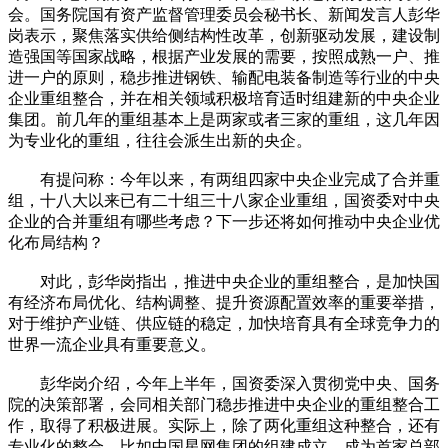
会。国务院国有资产监督管理委员会秘书长、新闻发言人彭华
岗表示，聚焦落实供给侧结构性改革，创新驱动发展，建设制
造强国等国家战略，根据产业发展的需要，按照成熟一户、推
进一户的原则，稳步推进钢铁、输配电装备制造等行业的中央
企业重组整合，并在相关领域积极培育适时组建新的中央企业
集团。前几年的重组基本上是两家或者三家的重组，这几年因
为专业化的重组，往往会派生出新的央企。
有提问称：今年以来，有两组四家中央企业完成了合并重
组，十八大以来已有二十组三十八家企业重组，国资委对中央
企业的合并重组有哪些考虑？下一步还将如何推动中央企业优
化布局结构？
对此，彭华岗指出，推进中央企业的重组整合，是加快国
有经济布局优化、结构调整、提升资源配置效率的重要举措，
对于维护产业链、供应链的稳定，加快培育具有全球竞争力的
世界一流企业具有重要意义。
彭华岗介绍，今年上半年，国资委深入贯彻党中央、国务
院的决策部署，会同相关部门稳步推进中央企业的重组整合工
作，取得了积极进展。实际上，除了两化重组这种整合，还有
专业化的整合。比如中国星网集团的组建成立，成为首家总部