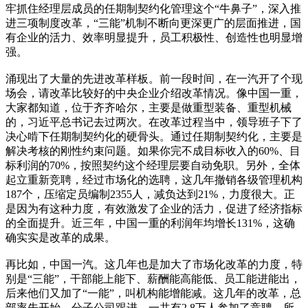
牢抓住经理层成员的任期制契约化管理这个“牛鼻子”，深入推
进三项制度改革，“三能”机制不断向更深更广的层面推进，国
有企业的活力、效率明显提升，员工积极性、创造性也明显增
强。
涌现出了大量的先进改革样板。前一段时间，在一汽开了个现
场会，请改革比较好的中央企业介绍改革情况。像中国一重，
大家都知道，位于齐齐哈尔，主要是做重型装备、重型机械
的，习近平总书记去过两次。在改革过程当中，领导班子下了
决心啃下任期制契约化的硬骨头。通过任期制契约化，主要是
解决考核的刚性约束问题。如果你完不成目标收入的60%、目
标利润的70%，按照契约这个经理层要自动免职。另外，全体
起立重新竞聘，经过市场化的选聘，这几年撤销各级管理机构
187个，压缩定员编制2355人，减负达到21%，力度很大。正
是因为有这种力度，有效激发了企业的活力，促进了经济指标
的全面提升。近三年，中国一重的利润年均增长131%，这确
确实实是改革的成果。
再比如，中国一汽。这几年也是加大了市场化改革的力度，特
别是“三能”，干部能上能下、薪酬能高能低、员工能进能出，
后来他们又加了“一能”，叫机构能增能减。这几年的改革，总
部率先开始，分子公司跟进，一共有2.8万人参加了竞聘，所