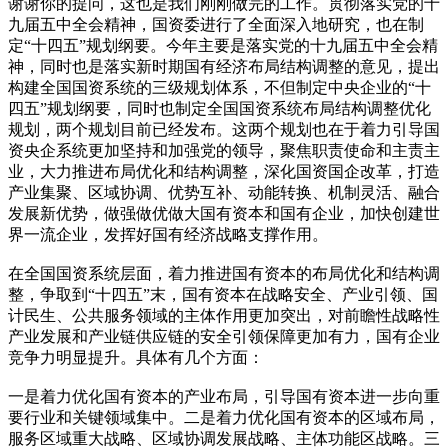
谢谢你的提问，这也是我们刚刚做完的工作。贯彻落实党的十
九届五中全会精神，国资委进行了全面深入地研究，也在制
定“十四五”规划纲要。今年主要是落实党的十九届五中全会精
神，同时也是落实新时期国有经济布局结构调整的意见，提出
构建全国国资系统的三级规划体系，不但制定中央企业的“十
四五”规划纲要，同时也制定全国国资系统布局结构调整优化
规划，两个规划目前已经发布。这两个规划也在于着力引导国
资央企系统更加坚持和加强党的领导，聚焦职责使命和主责主
业，大力推进布局优化和结构调整，深化国资国企改革，打造
产业集聚、区域协调、优势互补、动能转换、机制灵活、融合
发展新优势，做强做优做大国有资本和国有企业，加快创建世
界一流企业，发挥好国有经济战略支撑作用。
在全国国资系统层面，着力推进国有资本的布局优化和结构调
整，争取到“十四五”末，国有资本在战略安全、产业引领、国
计民生、公共服务领域的主体作用更加突出，对前瞻性战略性
产业发展和产业链供应链的安全引领保障更加有力，国有企业
竞争力明显提升。具体有几个方面：
一是着力优化国有资本的产业布局，引导国有资本进一步向重
要行业和关键领域集中。二是着力优化国有资本的区域布局，
服务区域重大战略、区域协调发展战略、主体功能区战略。三