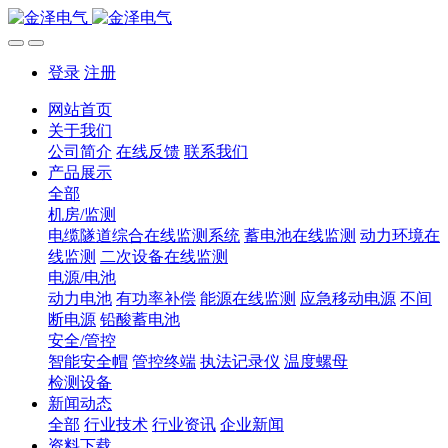
登录
注册
网站首页
关于我们
公司简介
在线反馈
联系我们
产品展示
全部
机房/监测
电缆隧道综合在线监测系统
蓄电池在线监测
动力环境在
线监测
二次设备在线监测
电源/电池
动力电池
有功率补偿
能源在线监测
应急移动电源
不间
断电源
铅酸蓄电池
安全/管控
智能安全帽
管控终端
执法记录仪
温度螺母
检测设备
新闻动态
全部
行业技术
行业资讯
企业新闻
资料下载