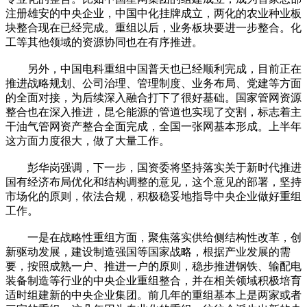
注册雄安的中央企业，中国中化挂牌成立，两化的农业种业板
块整合现在已经完成。重组以后，业务板块要进一步整合。化
工等其他领域的资源协同也在有序推进。
另外，中国电科重组中国普天也已经顺利完成，目前正在
推进战略规划、公司治理、管理制度、业务布局、党建等方面
的全面对接，为后续深入融合打下了很好基础。国家管网资源
整合也在深入推进，昆仑能源的管道也实现了交割，标志着主
干油气管网资产整合全面完成，全国一张网基本形成。上半年
这方面力度很大，做了大量工作。
彭华岗强调，下一步，国资委将坚持落实关于新时代推进
国有经济布局优化和结构调整的意见，这个意见的部署，坚持
市场化的原则，依法合规，积极稳妥地指导中央企业做好重组
工作。
一是在战略性重组方面，聚焦落实供给侧结构性改革，创
新驱动发展，建设制造强国等国家战略，根据产业发展的需
要，按照成熟一户、推进一户的原则，稳步推进钢铁、输配电
装备制造等行业的中央企业重组整合，并在相关领域积极培育
适时组建新的中央企业集团。前几年的重组基本上是两家或者