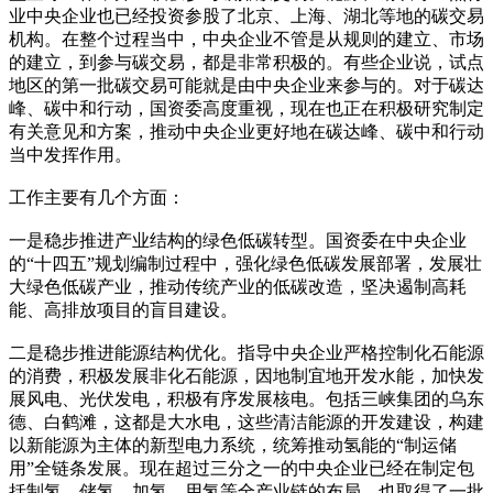
业中央企业也已经投资参股了北京、上海、湖北等地的碳交易
机构。在整个过程当中，中央企业不管是从规则的建立、市场
的建立，到参与碳交易，都是非常积极的。有些企业说，试点
地区的第一批碳交易可能就是由中央企业来参与的。对于碳达
峰、碳中和行动，国资委高度重视，现在也正在积极研究制定
有关意见和方案，推动中央企业更好地在碳达峰、碳中和行动
当中发挥作用。
工作主要有几个方面：
一是稳步推进产业结构的绿色低碳转型。国资委在中央企业
的“十四五”规划编制过程中，强化绿色低碳发展部署，发展壮
大绿色低碳产业，推动传统产业的低碳改造，坚决遏制高耗
能、高排放项目的盲目建设。
二是稳步推进能源结构优化。指导中央企业严格控制化石能源
的消费，积极发展非化石能源，因地制宜地开发水能，加快发
展风电、光伏发电，积极有序发展核电。包括三峡集团的乌东
德、白鹤滩，这都是大水电，这些清洁能源的开发建设，构建
以新能源为主体的新型电力系统，统筹推动氢能的“制运储
用”全链条发展。现在超过三分之一的中央企业已经在制定包
括制氢、储氢、加氢、用氢等全产业链的布局，也取得了一批