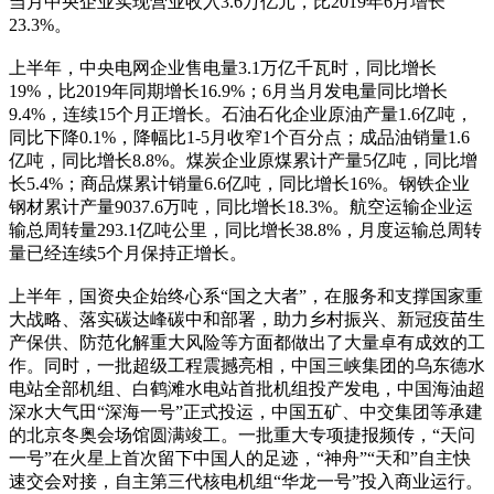
当月中央企业实现营业收入3.6万亿元，比2019年6月增长
23.3%。
上半年，中央电网企业售电量3.1万亿千瓦时，同比增长
19%，比2019年同期增长16.9%；6月当月发电量同比增长
9.4%，连续15个月正增长。石油石化企业原油产量1.6亿吨，
同比下降0.1%，降幅比1-5月收窄1个百分点；成品油销量1.6
亿吨，同比增长8.8%。煤炭企业原煤累计产量5亿吨，同比增
长5.4%；商品煤累计销量6.6亿吨，同比增长16%。钢铁企业
钢材累计产量9037.6万吨，同比增长18.3%。航空运输企业运
输总周转量293.1亿吨公里，同比增长38.8%，月度运输总周转
量已经连续5个月保持正增长。
上半年，国资央企始终心系“国之大者”，在服务和支撑国家重
大战略、落实碳达峰碳中和部署，助力乡村振兴、新冠疫苗生
产保供、防范化解重大风险等方面都做出了大量卓有成效的工
作。同时，一批超级工程震撼亮相，中国三峡集团的乌东德水
电站全部机组、白鹤滩水电站首批机组投产发电，中国海油超
深水大气田“深海一号”正式投运，中国五矿、中交集团等承建
的北京冬奥会场馆圆满竣工。一批重大专项捷报频传，“天问
一号”在火星上首次留下中国人的足迹，“神舟”“天和”自主快
速交会对接，自主第三代核电机组“华龙一号”投入商业运行。