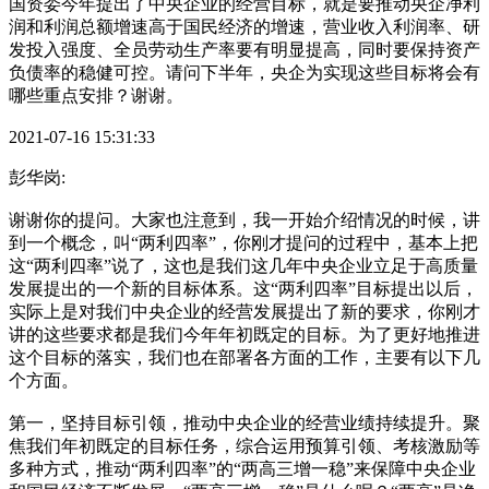
国资委今年提出了中央企业的经营目标，就是要推动央企净利
润和利润总额增速高于国民经济的增速，营业收入利润率、研
发投入强度、全员劳动生产率要有明显提高，同时要保持资产
负债率的稳健可控。请问下半年，央企为实现这些目标将会有
哪些重点安排？谢谢。
2021-07-16 15:31:33
彭华岗:
谢谢你的提问。大家也注意到，我一开始介绍情况的时候，讲
到一个概念，叫“两利四率”，你刚才提问的过程中，基本上把
这“两利四率”说了，这也是我们这几年中央企业立足于高质量
发展提出的一个新的目标体系。这“两利四率”目标提出以后，
实际上是对我们中央企业的经营发展提出了新的要求，你刚才
讲的这些要求都是我们今年年初既定的目标。为了更好地推进
这个目标的落实，我们也在部署各方面的工作，主要有以下几
个方面。
第一，坚持目标引领，推动中央企业的经营业绩持续提升。聚
焦我们年初既定的目标任务，综合运用预算引领、考核激励等
多种方式，推动“两利四率”的“两高三增一稳”来保障中央企业