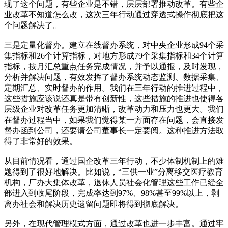
现了这个问题，有些企业是不错，层层部署推动改革。有些企
业改革不知道怎么改，这次三年行动通过穿透式操作彻底把这
个问题解决了。
三是定量化督办。建立在线督办系统，对中央企业形成94个采
集指标和26个计算指标，对地方形成79个采集指标和34个计算
指标，按月汇总重点任务完成情况，并予以通报，及时发现，
分析并解决问题，有效发挥了督办系统动态监测、数据采集、
定期汇总、实时督办的作用。我们在三年行动的推进过程中，
这些措施应该说还真是带有创新性，这些措施的推进也使得各
层级企业对改革任务更加清晰，改革动力和压力也更大。我们
在督办过程当中，如果我们觉得某一方面存在问题，会直接发
督办函到公司，还要请公司董事长一定要阅。这种推进方法取
得了非常好的效果。
从目前情况看，通过国企改革三年行动，不少体制机制上的难
题得到了很好地解决。比如说，“三供一业”分离移交医疗教育
机构，厂办大集体改革，退休人员社会化管理这些工作已经全
部进入到收尾阶段，完成率达到97%、98%甚至99%以上，剥
离办社会和解决历史遗留问题即将得到彻底解决。
另外，在现代管理模式方面，通过改革也进一步丰富。通过牢