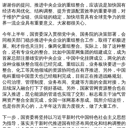
谢谢你的提问。推进中央企业的重组整合，应该说是加快国有
经济布局优化、结构调整、提升资源配置效率的重要举措，对
于维护产业链、供应链的稳定，加快培育具有全球竞争力的世
界一流企业具有重要意义。大家都很关心。
今年上半年，国资委深入贯彻党中央、国务院的决策部署，会
同相关部门稳步推进中央企业的重组整合工作，取得了积极进
展。刚才你也关注到，像两化重组整合。实际上，除了这种整
合，还有专业化的整合。比如中国星网集团的组建成立，成为
首家总部注册雄安的中央企业，中国中化挂牌成立，两化的农
业种业板块整合现在已经完成。重组以后，业务板块要进一步
整合。化工等其他领域的资源协同也在有序推进。另外，中国
电科重组中国普天也已经顺利完成，目前正在推进战略规划、
公司治理、管理制度、业务布局、党建等方面的全面对接，为
后续深入融合打下了很好基础。另外，国家管网资源整合也在
深入推进，昆仑能源的管道也实现了交割，标志着主干油气管
网资产整合全面完成，全国一张网基本形成。我所介绍这些，
也是你所关心的，上半年这方面力度很大，做了大量工作。
下一步，国资委将坚持以习近平新时代中国特色社会主义思想
为指导，落实关于新时代推进国有经济布局优化和结构调整的