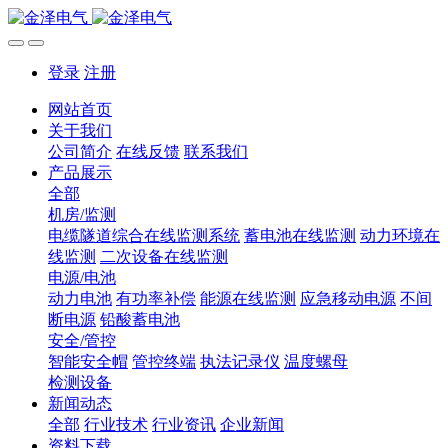
登录
注册
网站首页
关于我们
公司简介
在线反馈
联系我们
产品展示
全部
机房/监测
电缆隧道综合在线监测系统
蓄电池在线监测
动力环境在
线监测
二次设备在线监测
电源/电池
动力电池
有功率补偿
能源在线监测
应急移动电源
不间
断电源
铅酸蓄电池
安全/管控
智能安全帽
管控终端
执法记录仪
温度螺母
检测设备
新闻动态
全部
行业技术
行业资讯
企业新闻
资料下载