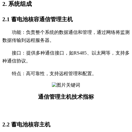
2.
系统组成
2.1
蓄电池核容通信管理主机
功能：负责整个系统的数据通信和管理，通过网络将监测
数据传输到远程服务器。
接口：提供多种通信接口，如
RS485
、以太网等，支持多
种通信协议。
特点：高可靠性，支持远程管理和配置。
通信管理主机技术指标
2.2
蓄电池核容主机