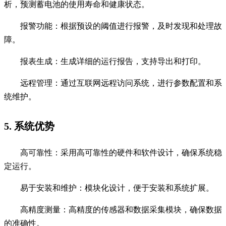
析，预测蓄电池的使用寿命和健康状态。
报警功能：根据预设的阈值进行报警，及时发现和处理故
障。
报表生成：生成详细的运行报告，支持导出和打印。
远程管理：通过互联网远程访问系统，进行参数配置和系
统维护。
5.
系统优势
高可靠性：采用高可靠性的硬件和软件设计，确保系统稳
定运行。
易于安装和维护：模块化设计，便于安装和系统扩展。
高精度测量：高精度的传感器和数据采集模块，确保数据
的准确性。