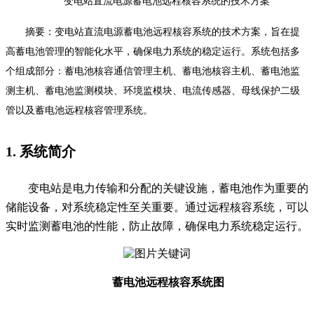
变电站直流电源蓄电池远程核容系统的技术方案
摘要：
变电站直流电源蓄电池远程核容系统的技术方案，旨在提
高蓄电池管理的智能化水平，确保电力系统的稳定运行。系统包括多
个组成部分：蓄电池核容通信管理主机、蓄电池核容主机、蓄电池监
测主机、蓄电池监测模块、环境监模块、电流传感器、母线保护二级
管以及蓄电池远程核容管理系统。
1.
系统简介
变电站是电力传输和分配的关键设施，蓄电池作为重要的
储能设备，对系统稳定性至关重要。通过远程核容系统，可以
实时监测蓄电池的性能，防止故障，确保电力系统稳定运行。
蓄电池远程核容系统图