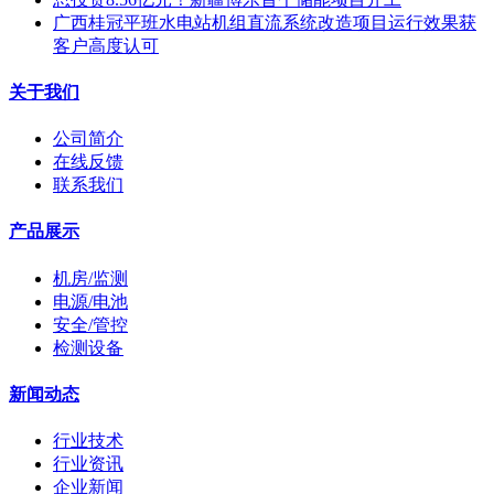
广西桂冠平班水电站机组直流系统改造项目运行效果获
客户高度认可
关于我们
公司简介
在线反馈
联系我们
产品展示
机房/监测
电源/电池
安全/管控
检测设备
新闻动态
行业技术
行业资讯
企业新闻