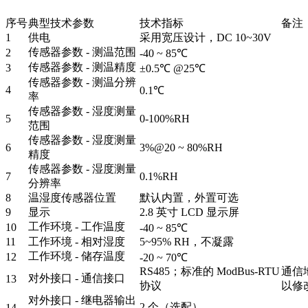
序号
典型技术参数
技术指标
备注
1
供电
采用宽压设计，DC 10~30V
传感器参数 - 测温范围
2
-40 ~ 85℃
传感器参数 - 测温精度
3
±0.5℃ @25℃
传感器参数 - 测温分辨
4
0.1℃
率
传感器参数 - 湿度测量
5
0-100%RH
范围
传感器参数 - 湿度测量
6
3%@20 ~ 80%RH
精度
传感器参数 - 湿度测量
7
0.1%RH
分辨率
8
温湿度传感器位置
默认内置，外置可选
9
显示
2.8 英寸 LCD 显示屏
工作环境 - 工作温度
10
-40 ~ 85℃
11
工作环境 - 相对湿度
5~95% RH，不凝露
工作环境 - 储存温度
12
-20 ~ 70℃
RS485；标准的 ModBus-RTU
通信
对外接口 - 通信接口
13
协议
以修
对外接口 - 继电器输出
2 个（选配）
14