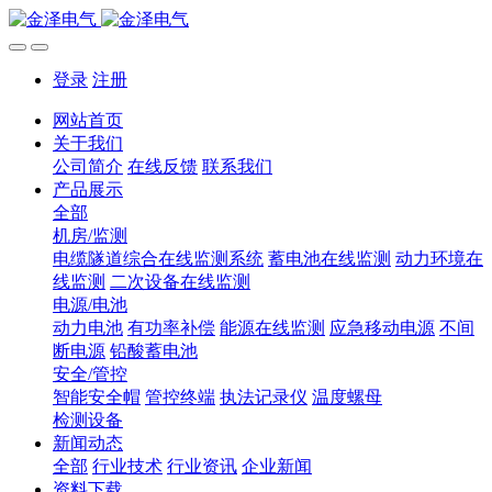
登录
注册
网站首页
关于我们
公司简介
在线反馈
联系我们
产品展示
全部
机房/监测
电缆隧道综合在线监测系统
蓄电池在线监测
动力环境在
线监测
二次设备在线监测
电源/电池
动力电池
有功率补偿
能源在线监测
应急移动电源
不间
断电源
铅酸蓄电池
安全/管控
智能安全帽
管控终端
执法记录仪
温度螺母
检测设备
新闻动态
全部
行业技术
行业资讯
企业新闻
资料下载