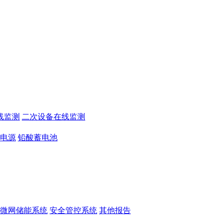
线监测
二次设备在线监测
电源
铅酸蓄电池
微网储能系统
安全管控系统
其他报告