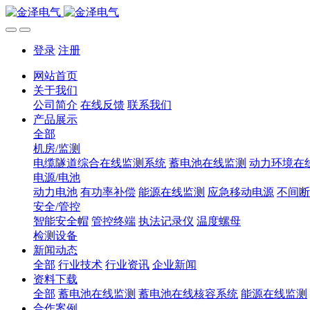
登录
注册
网站首页
关于我们
公司简介
在线反馈
联系我们
产品展示
全部
机房/监测
电缆隧道综合在线监测系统
蓄电池在线监测
动力环境在
电源/电池
动力电池
有功率补偿
能源在线监测
应急移动电源
不间断
安全/管控
智能安全帽
管控终端
执法记录仪
温度螺母
检测设备
新闻动态
全部
行业技术
行业资讯
企业新闻
资料下载
全部
蓄电池在线监测
蓄电池在线核容系统
能源在线监测
合作案例