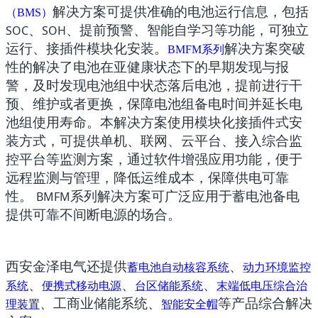
解决方案可提供准确的电池运行信息，包括
（
BMS
）
SOC
、
SOH
、提前预警、智能自学习等功能，可独立
运行、接插件模块化安装。
解决方案突破
BMFM
系列
性的解决了电池在亚健康状态下的早期发现与报
警，及时发现电池组中状态落后电池，提前进行干
预、维护或者更换，保障电池组备电时间并延长电
池组使用寿命。本解决方案使用模块化接插件式安
装方式，可提供单机、联网、云平台、接入综合监
控平台等监测方案，通过软件增强应用功能，便于
远程监测与管理，降低运维成本，保障供电可靠
性。
BMFM
系列解决方案可广泛应用于蓄电池备电
提供可靠不间断电源的场合。
西安金泽电气还提供
、
蓄电池自动核容系统
动力环境监控
、
、
、
系统
便携式移动电源
台区储能系统
末端低电压综合治
、工商业储能系统、
等产品综合解决
理装置
智能安全帽