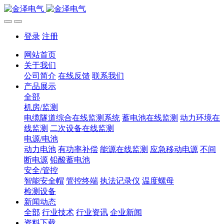
登录
注册
网站首页
关于我们
公司简介
在线反馈
联系我们
产品展示
全部
机房/监测
电缆隧道综合在线监测系统
蓄电池在线监测
动力环境在
线监测
二次设备在线监测
电源/电池
动力电池
有功率补偿
能源在线监测
应急移动电源
不间
断电源
铅酸蓄电池
安全/管控
智能安全帽
管控终端
执法记录仪
温度螺母
检测设备
新闻动态
全部
行业技术
行业资讯
企业新闻
资料下载