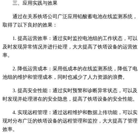
三、应用实践与效果
通过在关系铁塔公司广泛应用铅酸蓄电池在线监测系统，
取得了以下良好的效果：
1. 提高运营效率：通过实时监控电池组的工作状态，可以
及时发现异常情况并进行处理，大大提高了铁塔设备的运营效
率。
2. 降低运营成本：采用低成本的在线监测系统，降低了电
池组的维护和管理成本，同时也减少了人力资源的浪费。
3. 提高安全性能：通过实时预警和诊断异常状态，可以及
时发现并处理潜在的安全隐患，提高了铁塔设备的安全性能。
4. 实现远程管理：通过远程维护和数据上传功能，可以实
现对分布广泛的铁塔设备的远程管理和监控，大大提高了管理
效率。