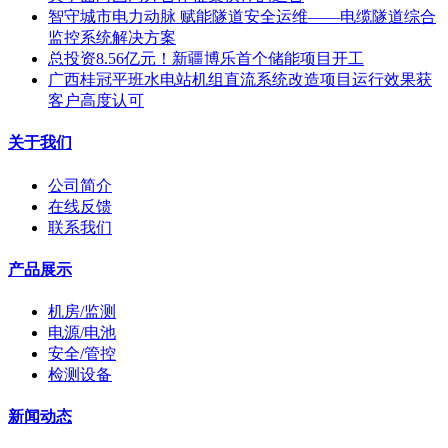
智守城市电力动脉 赋能隧道安全运维——电缆隧道综合
监控系统解决方案
总投资8.56亿元！新疆博乐首个储能项目开工
广西桂冠平班水电站机组直流系统改造项目运行效果获
客户高度认可
关于我们
公司简介
在线反馈
联系我们
产品展示
机房/监测
电源/电池
安全/管控
检测设备
新闻动态