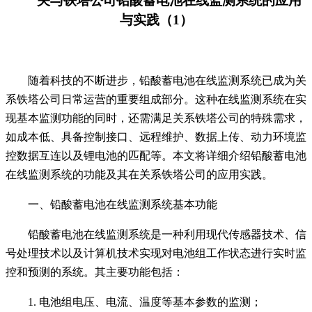
关与铁塔公司铅酸蓄电池在线监测系统的应用
与实践（
1
）
随着科技的不断进步，铅酸蓄电池在线监测系统已成为关
系铁塔公司日常运营的重要组成部分。这种在线监测系统在实
现基本监测功能的同时，还需满足关系铁塔公司的特殊需求，
如成本低、具备控制接口、远程维护、数据上传、动力环境监
控数据互连以及锂电池的匹配等。本文将详细介绍铅酸蓄电池
在线监测系统的功能及其在关系铁塔公司的应用实践。
一、铅酸蓄电池在线监测系统基本功能
铅酸蓄电池在线监测系统是一种利用现代传感器技术、信
号处理技术以及计算机技术实现对电池组工作状态进行实时监
控和预测的系统。其主要功能包括：
1. 电池组电压、电流、温度等基本参数的监测；