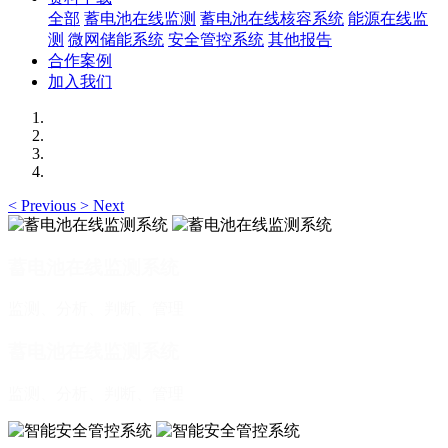
全部
蓄电池在线监测
蓄电池在线核容系统
能源在线监
测
微网储能系统
安全管控系统
其他报告
合作案例
加入我们
<
Previous
>
Next
蓄电池在线监测系统
监测、分析、判断、管理
蓄电池在线监测系统
监测、分析、判断、管理