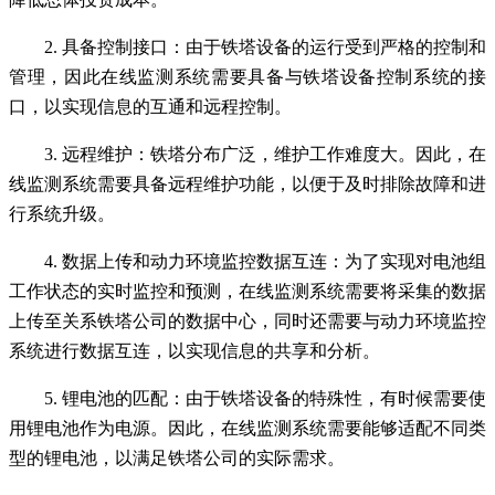
2. 具备控制接口：由于铁塔设备的运行受到严格的控制和
管理，因此在线监测系统需要具备与铁塔设备控制系统的接
口，以实现信息的互通和远程控制。
3. 远程维护：铁塔分布广泛，维护工作难度大。因此，在
线监测系统需要具备远程维护功能，以便于及时排除故障和进
行系统升级。
4. 数据上传和动力环境监控数据互连：为了实现对电池组
工作状态的实时监控和预测，在线监测系统需要将采集的数据
上传至关系铁塔公司的数据中心，同时还需要与动力环境监控
系统进行数据互连，以实现信息的共享和分析。
5. 锂电池的匹配：由于铁塔设备的特殊性，有时候需要使
用锂电池作为电源。因此，在线监测系统需要能够适配不同类
型的锂电池，以满足铁塔公司的实际需求。