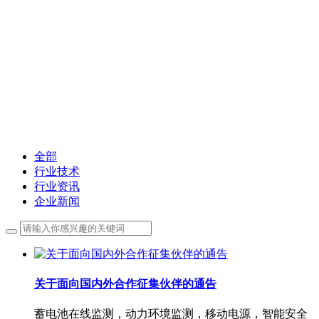
定制化储能系统
移动电源、储能模块
定制化储能系统
移动电源、储能模块
全部
行业技术
行业资讯
企业新闻
关于面向国内外合作征集伙伴的通告
蓄电池在线监测，动力环境监测，移动电源，智能安全