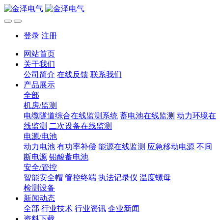
登录
注册
网站首页
关于我们
公司简介
在线反馈
联系我们
产品展示
全部
机房/监测
电缆隧道综合在线监测系统
蓄电池在线监测
动力环境在
线监测
二次设备在线监测
电源/电池
动力电池
有功率补偿
能源在线监测
应急移动电源
不间
断电源
铅酸蓄电池
安全/管控
智能安全帽
管控终端
执法记录仪
温度螺母
检测设备
新闻动态
全部
行业技术
行业资讯
企业新闻
资料下载