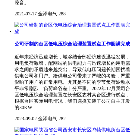
噪音。
2021-07-17
金泽电气
288
公司研制的台区低电压综合治理装置试点工作圆满完成
近年来经济迅速增长，城乡结合部经济建设迅猛发展，
用电负荷激增，配网端的供电能力与迅速增长的用电需
求之间的矛盾越来越突出，导致低电压问题长期困扰着
供电公司和用户。给供电公司带来了严峻的考验，严重
影响了用户的正常用电。尤其是不同的季节负荷波动水
平非常剧烈，负荷峰谷差十分严重。2022年12月我司台
区低电压综合治理装置在长安区农村某台区进行试点，
根据台区实际用电情况，我们选择安装了公司自主开发
的30KW
2023-09-02
金泽电气
282