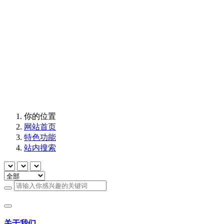
定制化储能系统
移动电源、储能模块
定制化储能系统
移动电源、储能模块
你的位置
网站首页
特色功能
站内搜索
关于我们