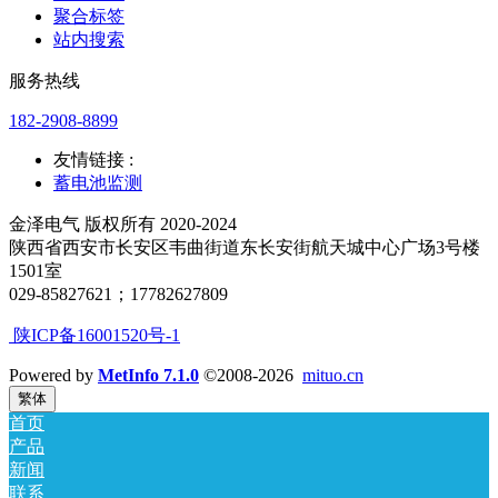
聚合标签
站内搜索
服务热线
182-2908-8899
友情链接 :
蓄电池监测
金泽电气 版权所有 2020-2024
陕西省西安市长安区韦曲街道东长安街航天城中心广场3号楼
1501室
029-85827621；17782627809
陕ICP备16001520号-1
Powered by
MetInfo 7.1.0
©2008-2026
mituo.cn
繁体
首页
产品
新闻
联系