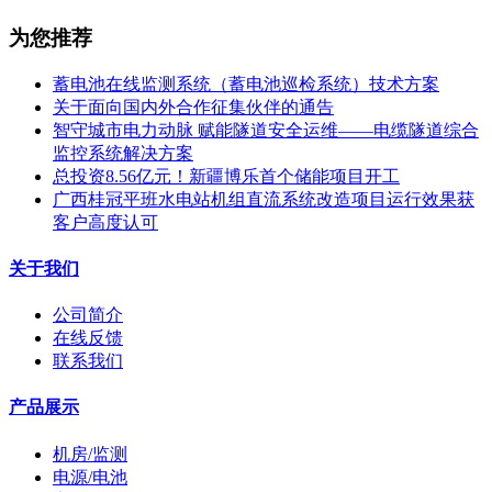
为您推荐
蓄电池在线监测系统（蓄电池巡检系统）技术方案
关于面向国内外合作征集伙伴的通告
智守城市电力动脉 赋能隧道安全运维——电缆隧道综合
监控系统解决方案
总投资8.56亿元！新疆博乐首个储能项目开工
广西桂冠平班水电站机组直流系统改造项目运行效果获
客户高度认可
关于我们
公司简介
在线反馈
联系我们
产品展示
机房/监测
电源/电池