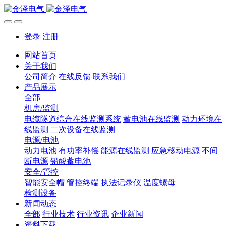
登录
注册
网站首页
关于我们
公司简介
在线反馈
联系我们
产品展示
全部
机房/监测
电缆隧道综合在线监测系统
蓄电池在线监测
动力环境在
线监测
二次设备在线监测
电源/电池
动力电池
有功率补偿
能源在线监测
应急移动电源
不间
断电源
铅酸蓄电池
安全/管控
智能安全帽
管控终端
执法记录仪
温度螺母
检测设备
新闻动态
全部
行业技术
行业资讯
企业新闻
资料下载